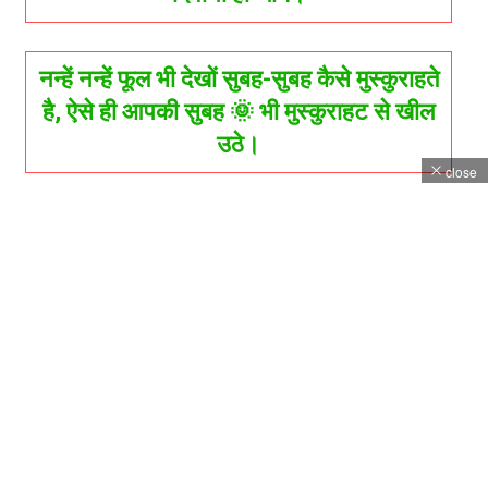
नन्हें नन्हें फूल भी देखों सुबह-सुबह कैसे मुस्कुराहते
है, ऐसे ही आपकी सुबह 🌞 भी मुस्कुराहट से खील
उठे।
close
हर सुबह 🌞 नयें विचार और नयें सहास का उपयोग
कीजिये, और एक सफल और मज़बूत दिन बनाइये।
ये मत पुछा करो की मैं तुमसे कितना प्यार करती हूँ,
बस इतना जान लो कि में बस तुमसे प्यार करती हूँ
और बेपनाह प्यार करती हूँ।