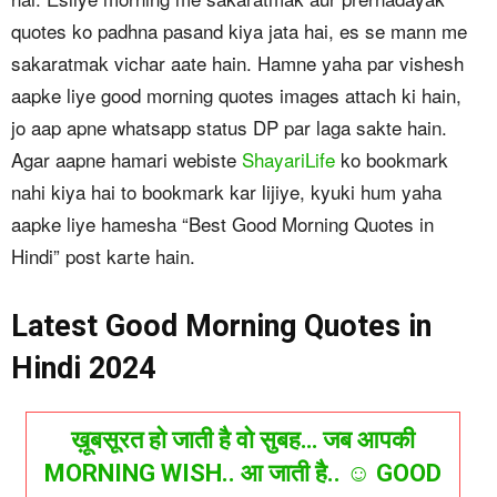
quotes ko padhna pasand kiya jata hai, es se mann me
sakaratmak vichar aate hain. Hamne yaha par vishesh
aapke liye good morning quotes images attach ki hain,
jo aap apne whatsapp status DP par laga sakte hain.
Agar aapne hamari webiste
ShayariLife
ko bookmark
nahi kiya hai to bookmark kar lijiye, kyuki hum yaha
aapke liye hamesha “Best Good Morning Quotes in
Hindi” post karte hain.
Latest Good Morning Quotes in
Hindi 2024
ख़ूबसूरत हो जाती है वो सुबह… जब आपकी
MORNING WISH.. आ जाती है.. ☺ GOOD