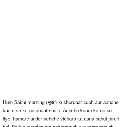
Hum Sabhi morning (सुबह) ki shuruaat subh aur achche
kaam se karna chahte hain. Achche kaam karne ke
liye, hamare ander achche vicharo ka aana bahut jaruri
hai. Esliye morning me sakaratmak aur prernadayak