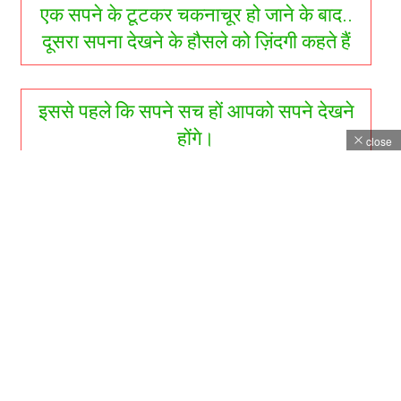
एक सपने के टूटकर चकनाचूर हो जाने के बाद..
दूसरा सपना देखने के हौसले को ज़िंदगी कहते हैं
इससे पहले कि सपने सच हों आपको सपने देखने
होंगे।
close
सपने वो नहीं जो रातको सुने के बाद आते है, सपने
वो होते है जो रातको सोने नहीं देते।
सपने देखो और उन्हें पूरा करो, आँखों में उम्मीद के
ख़्वाब भरो उपनी मंजिल खुद तय करो, इस बेदर्द
दुनिया से मत डरो।