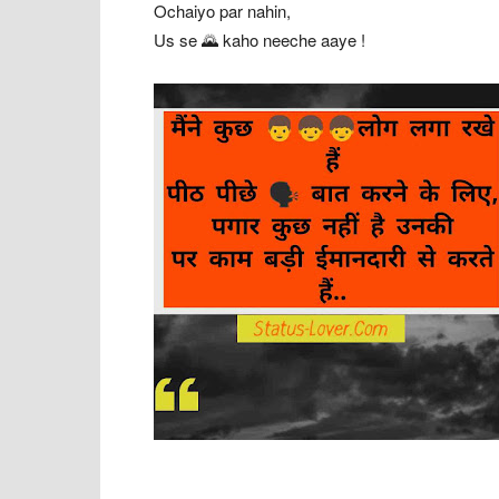
Ochaiyo par nahin,
Us se 🌄 kaho neeche aaye !