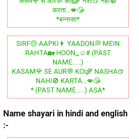
कसम🌹 से और💬 कोई🌾 नशा🍺 नही🚫
करता…💋😘
*बन्नासा*
SIRF😔 AAPKI👩 YAADON💭 MEIN
RAHTA🏡 HOON,,,☺# (PAST
NAME……)
KASAM🌹 SE AUR💬 KOI🌾 NASHA🍺
NAHI🚫 KARTA…💋😘
* (PAST NAME……) ASA*
Name shayari in hindi and english
:-