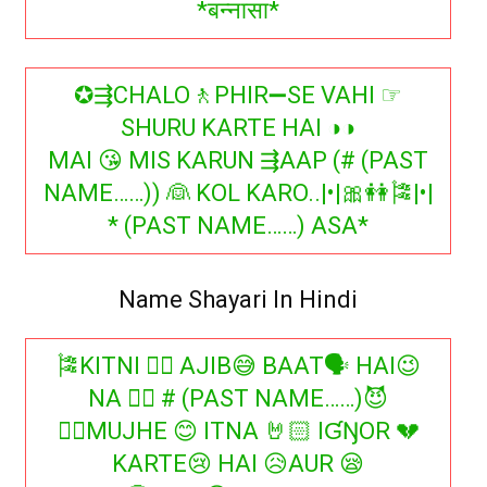
*बन्नासा*
✪⇶CHALO🚶PHIR➖SE VAHI ☞
SHURU KARTE HAI ◑◑
MAI 😘 MIS KARUN ⇶AAP (# (PAST
NAME……)) 👰 KOL KARO..|•|🎀👭🎏|•|
* (PAST NAME……) ASA*
Name Shayari In Hindi
🎏KITNI ✌🏻 AJIB😅 BAAT🗣 HAI😉
NA 👍🏻 # (PAST NAME……)😈
👉🏻MUJHE 😊 ITNA 🤘🏻 IƓŊOR 💔
KARTE😢 HAI 😥AUR 😪