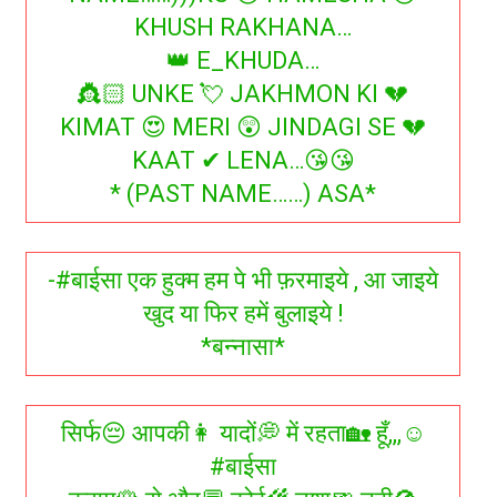
KHUSH RAKHANA…
👑 E_KHUDA…
👸🏻 UNKE 💘 JAKHMON KI 💔
KIMAT 😍 MERI 😲 JINDAGI SE 💔
KAAT ✔ LENA…😘😘
* (PAST NAME……) ASA*
-#बाईसा एक हुक्म हम पे भी फ़रमाइये , आ जाइये
खुद या फिर हमें बुलाइये !
*बन्नासा*
सिर्फ😔 आपकी👩 यादों💭 में रहता🏡 हूँ,,,☺
#बाईसा