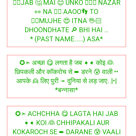
👉🏻JAB 🤔 MAI 😊 UNKO 👱🏻‍♀ NAZAR
👀 NA 👎🏻 AAOO👣 TO
👉🏻MUJHE 😍 ITNA 🖖🏻
DHOONDHATE 🔎 BHI HAI …
* (PAST NAME……) ASA*
✪➣ अच्छा 😋 लगता है जब ➧➧ कोइ 👰
छिपकली और कॉकरोच से ➨ डरने 😰 वाली ••
आपके 👱 लिए पुरी ➛ दुनिया से लड़ जाए..|•|
*बन्नासा*
✪➣ ACHCHHA 😋 LAGTA HAI JAB
➧➧ KOI 👰 CHHIPAKALI AUR
KOKAROCH SE ➨ DARANE 😰 VAALI