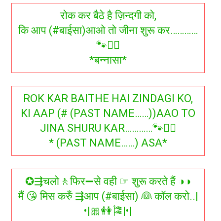
रोक कर बैठे है ज़िन्दगी को,
कि आप (#बाईसा)आओ तो जीना शुरू कर…………
🐾✍🏻
*बन्नासा*
ROK KAR BAITHE HAI ZINDAGI KO,
KI AAP (# (PAST NAME……))AAO TO
JINA SHURU KAR…………🐾✍🏻
* (PAST NAME……) ASA*
✪⇶चलो🚶फिर➖से वही ☞ शुरू करते हैं ◑◑
मैं 😘 मिस करुँ ⇶आप (#बाईसा) 👰 कॉल करो..|
•|🎀👭🎏|•|