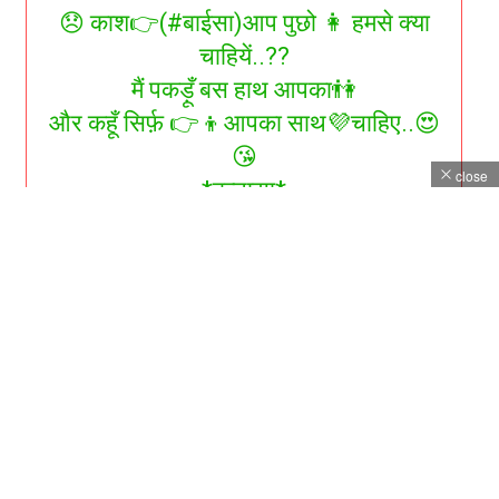
😞 काश👉(#बाईसा)आप पुछो 👩 हमसे क्या
चाहियें..??
मैं पकड़ूँ बस हाथ आपका👫
और कहूँ सिर्फ़ 👉👦आपका साथ💜चाहिए..😍
😘
close
*बन्नासा*
😞 KAASH👉(# (PAST
NAME……))AAP PUCHHO 👩 HAMASE
KYA CHAAHIYEN..??
MAI PAKADOON BAS HAATH AAPKA
👫
AUR KAHOON SIRF 👉👦AAPKA
SAATH💜CHAHIYE..😍😘