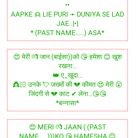
••
AAPKE 👱 LIE PURI ➛ DUNIYA SE LAD
JAE..|•|
* (PAST NAME……) ASA*
😍 मेरी 💏 जान (बाईसा))को 😘 हमेशा 😊 खुश
रखना…
👑 ए_खुदा…
👸🏻 उनके 💘 जख्मों की 💔 कीमत 😍 मेरी 😲
जिंदगी से 💔 काट ✔ लेना…😘😘
*बन्नासा*
😍 MERI 💏 JAAN ( (PAST
NAME……)))KO 😘 HAMESHA 😊