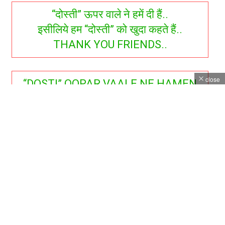
“दोस्ती” ऊपर वाले ने हमें दी हैं..
इसीलिये हम “दोस्ती” को खुदा कहते हैं..
THANK YOU FRIENDS..
close
“DOSTI” OOPAR VAALE NE HAMEN
DEE HAI..
ISEELIYE HAM “DOSTI” KO KHUDA
KAHATE HAI..
THANK YOU FRIENDS..
दोस्ती एक 😎🙏JACKPOT😎🙏 हैं…
जो हर किसी को नहीं लगती…
LOVE YOU FRIENDS..