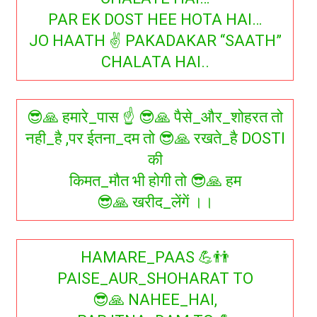
PAR EK DOST HEE HOTA HAI…
JO HAATH ✌ PAKADAKAR “SAATH”
CHALATA HAI..
😎🙏 हमारे_पास ☝ 😎🙏 पैसे_और_शोहरत तो
नही_है ,पर ईतना_दम तो 😎🙏 रखते_है DOSTI
की
किमत_मौत भी होगी तो 😎🙏 हम
😎🙏 खरीद_लेंगें ।।
HAMARE_PAAS 💪👬
PAISE_AUR_SHOHARAT TO
😎🙏 NAHEE_HAI,