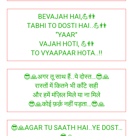
BEVAJAH HAI,💪👬
TABHI TO DOSTI HAI..💪👬
“YAAR”
VAJAH HOTI, 💪👬
TO VYAAPAAR HOTA..!!
😎🙏अगर तू साथ हैं..ये दोस्त…😎🙏
रास्तों में कितने भी काँटे सही
और हमें मंज़िल मिले या ना मिले
😎🙏कोई फ़र्क़ नहीं पड़ता…😎🙏
😎🙏AGAR TU SAATH HAI..YE DOST…