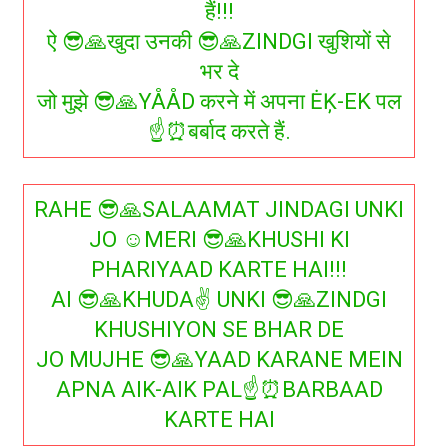
हैं!!!
ऐ 😎🙏खुदा उनकी 😎🙏ZINDGI खुशियों से
भर दे
जो मुझे 😎🙏YÅÅD करने में अपना ĖĶ-EK पल
☝⏰बर्बाद करते हैं.
RAHE 😎🙏SALAAMAT JINDAGI UNKI
JO ☺MERI 😎🙏KHUSHI KI
PHARIYAAD KARTE HAI!!!
AI 😎🙏KHUDA✌ UNKI 😎🙏ZINDGI
KHUSHIYON SE BHAR DE
JO MUJHE 😎🙏YAAD KARANE MEIN
APNA AIK-AIK PAL☝⏰BARBAAD
KARTE HAI