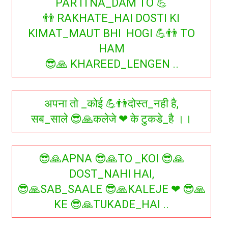
PAR ITNA_DAM TO 💪
👬 RAKHATE_HAI DOSTI KI
KIMAT_MAUT BHI HOGI 💪👬 TO
HAM
😎🙏 KHAREED_LENGEN ..
अपना तो _कोई 💪👬दोस्त_नही है,
सब_साले 😎🙏कलेजे ❤ के टुकडे_है ।।
😎🙏APNA 😎🙏TO _KOI 😎🙏
DOST_NAHI HAI,
😎🙏SAB_SAALE 😎🙏KALEJE ❤ 😎🙏
KE 😎🙏TUKADE_HAI ..