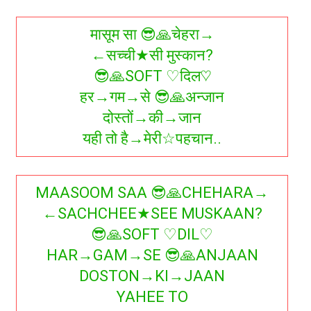
मासूम सा 😎🙏चेहरा→
←सच्ची★सी मुस्कान?
😎🙏SOFT ♡दिल♡
हर→गम→से 😎🙏अन्जान
दोस्तों→की→जान
यही तो है→मेरी☆पहचान..
MAASOOM SAA 😎🙏CHEHARA→
←SACHCHEE★SEE MUSKAAN?
😎🙏SOFT ♡DIL♡
HAR→GAM→SE 😎🙏ANJAAN
DOSTON→KI→JAAN
YAHEE TO