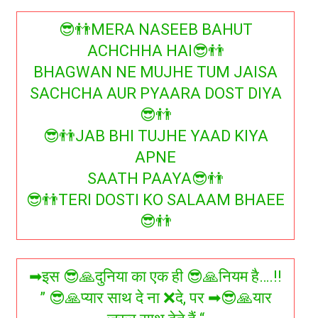
😎👬MERA NASEEB BAHUT
ACHCHHA HAI😎👬
BHAGWAN NE MUJHE TUM JAISA
SACHCHA AUR PYAARA DOST DIYA
😎👬
😎👬JAB BHI TUJHE YAAD KIYA
APNE
SAATH PAAYA😎👬
😎👬TERI DOSTI KO SALAAM BHAEE
😎👬
➡इस 😎🙏दुनिया का एक ही 😎🙏नियम है….!!
” 😎🙏प्यार साथ दे ना ❌दे, पर ➡😎🙏यार